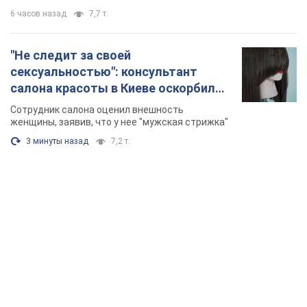
6 часов назад
7,7 т.
"Не следит за своей
сексуальностью": консультант
салона красоты в Киеве оскорбил
женщину после химиотерапии,
Сотрудник салона оценил внешность
разгорелся скандал. Фото
женщины, заявив, что у нее "мужская стрижка"
3 минуты назад
7,2 т.