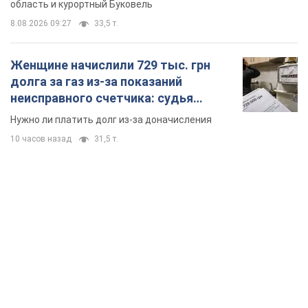
область и курортный Буковель
8.08.2026 09:27
33,5 т.
Женщине начислили 729 тыс. грн
долга за газ из-за показаний
неисправного счетчика: судья
вынес неожиданное решение
Нужно ли платить долг из-за доначисления
10 часов назад
31,5 т.