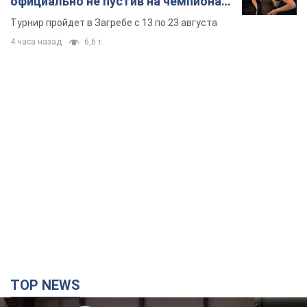
официально не пустив на чемпионат
Европы основных спортсменов
Турнир пройдет в Загребе с 13 по 23 августа
4 часа назад
6,6 т.
TOP NEWS