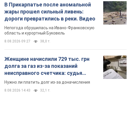
В Прикарпатье после аномальной
жары прошел сильный ливень:
дороги превратились в реки. Видео
Непогода обрушилась на Ивано-Франковскую
область и курортный Буковель
8.08.2026 09:27
38,0 т.
Женщине начислили 729 тыс. грн
долга за газ из-за показаний
неисправного счетчика: судья
вынес неожиданное решение
Нужно ли платить долг из-за доначисления
8.08.2026 14:43
32,1 т.