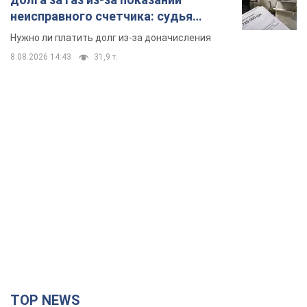
неисправного счетчика: судья
вынес неожиданное решение
Нужно ли платить долг из-за доначисления
8.08.2026 14:43
31,9 т.
TOP NEWS