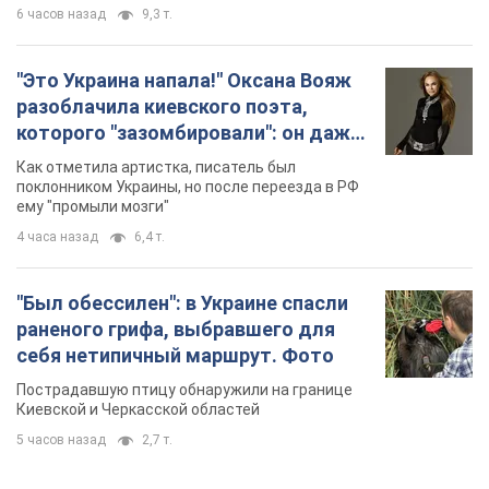
6 часов назад
9,3 т.
"Это Украина напала!" Оксана Вояж
разоблачила киевского поэта,
которого "зазомбировали": он даже
русского не знал, а теперь хочет
Как отметила артистка, писатель был
геноцида украинцев
поклонником Украины, но после переезда в РФ
ему "промыли мозги"
4 часа назад
6,4 т.
"Был обессилен": в Украине спасли
раненого грифа, выбравшего для
себя нетипичный маршрут. Фото
Пострадавшую птицу обнаружили на границе
Киевской и Черкасской областей
5 часов назад
2,7 т.