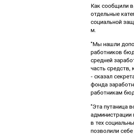
Как сообщили 
отдельные кате
социальной защ
м.
"Мы нашли допо
работников бюд
средней заработ
часть средств, 
- сказал секре
фонда заработн
работникам бюд
"Эта путаница 
администрации 
в тех социальн
позволили себе 