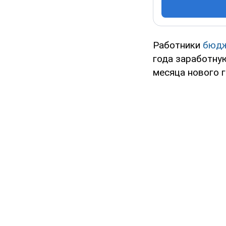
Работники
бюдж
года заработную
месяца нового г