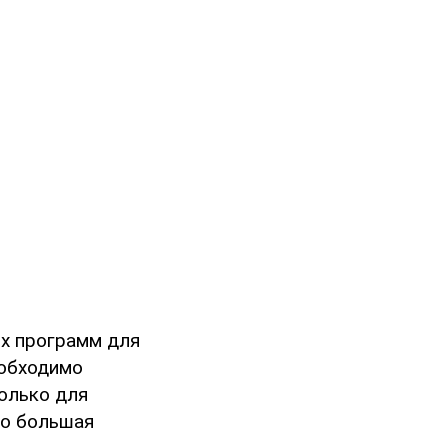
х программ для
еобходимо
только для
то большая