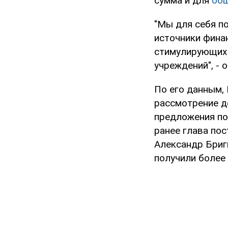
сумма и для
общ
"Мы для себя п
источники фина
стимулирующих 
учреждений", - 
По его данным, 
рассмотрение д
предложения по
ранее глава по
Александр Бриги
получили более 