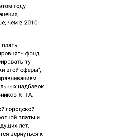
 этом году
анения,
е, чем в 2010-
й платы
ыровнять фонд
сировать ту
ки этой сферы",
выравниванием
альных надбавок
ников КГГА.
ой городской
ботной платы и
дущих лет,
тся вернуться к