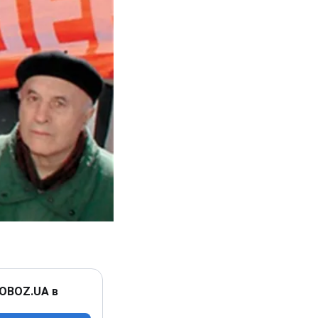
 OBOZ.UA в