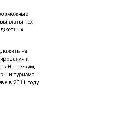
 возможные
 выплаты тех
юджетных
дложить на
сирования и
ок.Напомним,
уры и туризма
еве в 2011 году