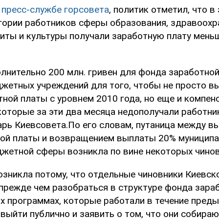
в
пресс-службе горсовета
, политик отметил, что в
гории работников сферы образования, здравоохр
иты и культуры получали заработную плату меньш
лнительно 200 млн. гривен для фонда заработно
жетных учреждений для того, чтобы не просто в
ной платы с уровнем 2010 года, но еще и компен
которые за эти два месяца недополучали работни
тарь Киевсовета.По его словам, путаница между 
ой платы и возвращением выплаты 20% муницип
жетной сферы возникла по вине некоторых чинов
возникла потому, что отдельные чиновники Киевск
прежде чем разобраться в структуре фонда зара
ых программах, которые работали в течение преды
выйти публично и заявить о том, что они собираю