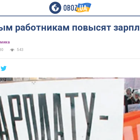
м работникам повысят зарпл
омика
30
543