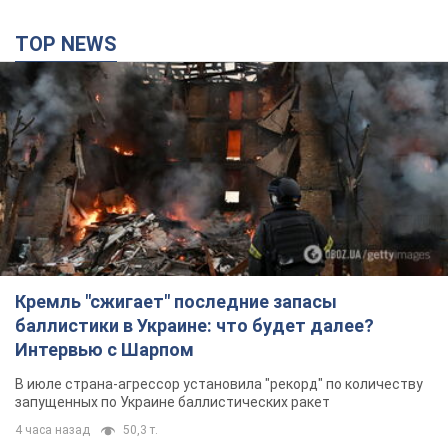
TOP NEWS
Кремль "сжигает" последние запасы
баллистики в Украине: что будет далее?
Интервью с Шарпом
В июле страна-агрессор установила "рекорд" по количеству
запущенных по Украине баллистических ракет
4 часа назад
50,3 т.