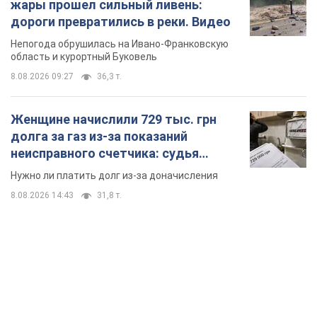
жары прошел сильный ливень:
дороги превратились в реки. Видео
Непогода обрушилась на Ивано-Франковскую
область и курортный Буковель
8.08.2026 09:27
36,3 т.
Женщине начислили 729 тыс. грн
долга за газ из-за показаний
неисправного счетчика: судья
вынес неожиданное решение
Нужно ли платить долг из-за доначисления
8.08.2026 14:43
31,8 т.