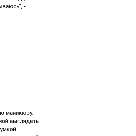
ываюсь", -
по маникюру.
амой выглядеть
сумкой