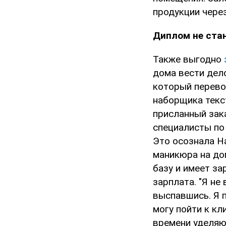
продукции чере
Диплом не ста
Также выгодно
дома вести дело
который перево
наборщика текс
присланный зак
специалисты по
Это осознала Н
маникюра на до
базу и имеет з
зарплата. "Я не
выспавшись. Я п
могу пойти к кл
времени уделяю 