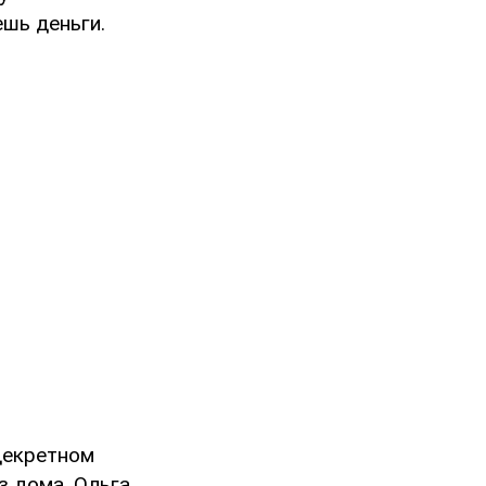
ешь деньги.
декретном
з дома. Ольга