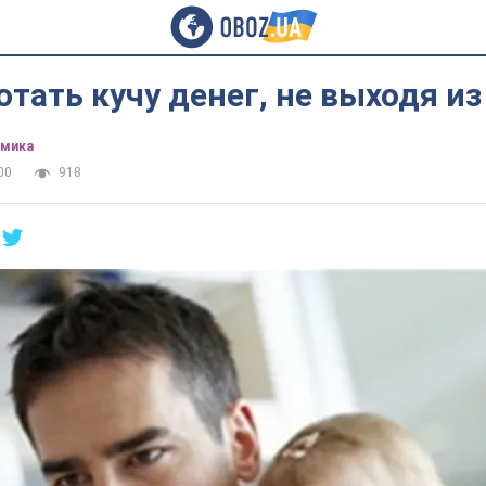
отать кучу денег, не выходя и
омика
00
918