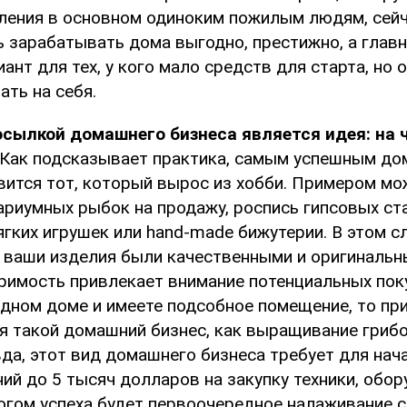
ления в основном одиноким пожилым людям, сей
 зарабатывать дома выгодно, престижно, а главн
ант для тех, у кого мало средств для старта, но
ть на себя.
сылкой домашнего бизнеса является идея: на 
Как подсказывает практика, самым успешным д
вится тот, который вырос из хобби. Примером мо
ариумных рыбок на продажу, роспись гипсовых ста
гких игрушек или hand-made бижутерии. В этом с
ы ваши изделия были качественными и оригинальн
римость привлекает внимание потенциальных поку
одном доме и имеете подсобное помещение, то п
я такой домашний бизнес, как выращивание грибо
да, этот вид домашнего бизнеса требует для нач
ий до 5 тысяч долларов на закупку техники, обо
огом успеха будет первоочередное налаживание 