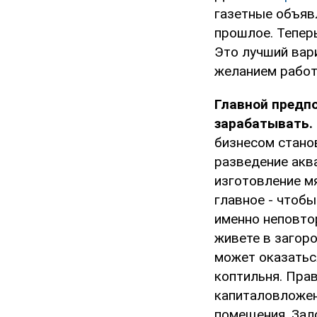
газетные объяв
прошлое. Теперь
Это лучший вари
желанием работа
Главной предпо
зарабатывать.
бизнесом стано
разведение акв
изготовление мя
главное - чтоб
именно неповто
живете в загор
может оказатьс
коптильня. Прав
капиталовложен
помещения. Зал