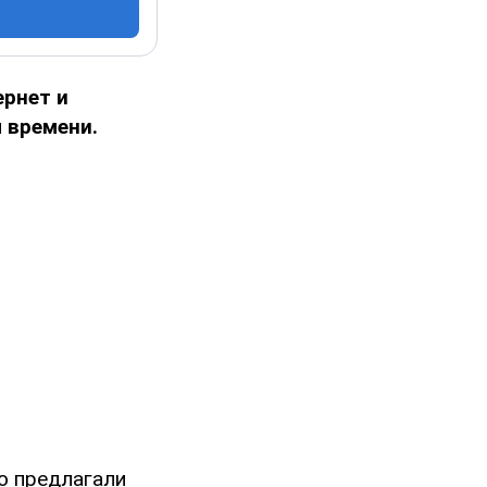
ернет и
 времени.
ю предлагали