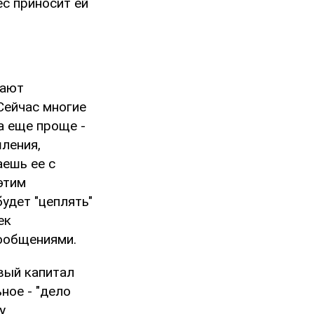
с приносит ей
дают
Сейчас многие
а еще проще -
ления,
ешь ее с
этим
удет "цеплять"
ек
сообщениями.
овый капитал
ное - "дело
у