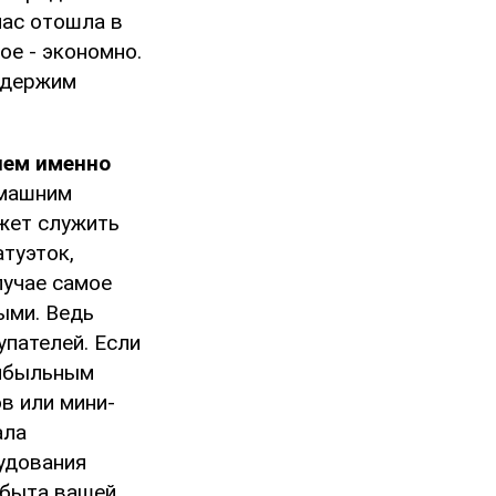
час отошла в
ое - экономно.
 одержим
чем именно
омашним
жет служить
туэток,
лучае самое
ыми. Ведь
пателей. Если
рибыльным
в или мини-
ала
рудования
сбыта вашей