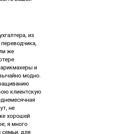
хгалтера, из
 переводчика,
ли же
ютере
парикмахеры и
вычайно модно.
аращиванию
свою клиентскую
еднемесячная
ут, не
уже хорошей
е, я много
 семьи, для