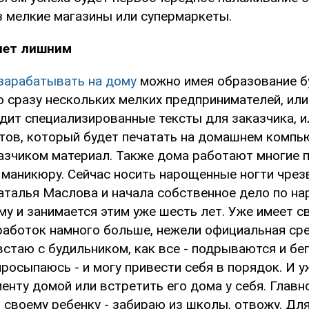
з мелкие магазины или супермаркеты.
нет лишним
зарабатывать на дому
можно имея образование бу
 сразу нескольких мелких предпринимателей, или
дит специализированные тексты для заказчика, и
тов, который будет печатать на домашнем компь
азчиком материал. Также дома работают многие 
 маникюру. Сейчас носить нарощенные ногти чрез
аталья Маслова и начала собственное дело по н
му и занимается этим уже шесть лет. Уже имеет 
аработок намного больше, нежели официальная ср
 встаю с будильником, как все - подрываются и бег
росыпаюсь - и могу привести себя в порядок. И 
иенту домой или встретить его дома у себя. Главно
своему ребенку - забираю из школы, отвожу. Для