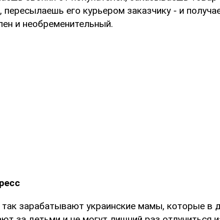
 пересылаешь его курьером заказчику - и получа
лен и необременительный.
ресс
 так зарабатывают украинские мамы, которые в 
ют за детьми и не могут лишний раз отлучиться и