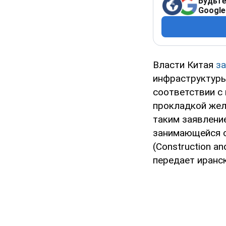
Будьте
Google
Власти Китая
з
инфраструктуры
соответствии с
прокладкой жел
таким заявлени
занимающейся с
(Construction an
передает иранск