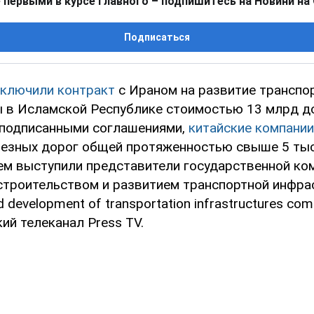
 первыми в курсе главного – подпишитесь на Новини на
Подписаться
аключили контракт
с Ираном на развитие транспо
 в Исламской Республике стоимостью 13 млрд до
 подписанными соглашениями,
китайские компании
езных дорог общей протяженностью свыше 5 тыс.
ем выступили представители государственной ко
троительством и развитием транспортной инфра
d development of transportation infrastructures com
ий телеканал Press TV.