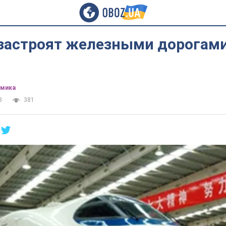
застроят железными дорогами
омика
8
381