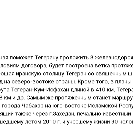
ная поможет Тегерану проложить 8 железнодорож
условиям договора, будет построена ветка протя
яющая иранскую столицу Тегеран со священным ш
 на северо-востоке страны. Кроме того, в планы
ута Тегеран-Кум-Исфахан длиной в 410 км, Тегер
8 км и др. Самым же протяженным станет маршрут
о города Чабахар на юго-востоке Исламской Респ
ящий также через г.Захедан, печально известный
шедшему летом 2010 г. и унесшему жизни 30 чело