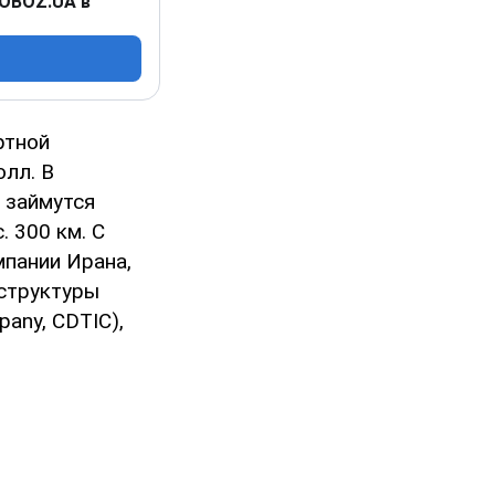
 OBOZ.UA в
ртной
лл. В
займутся
 300 км. С
мпании Ирана,
структуры
pany, CDTIC),