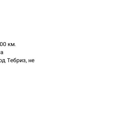
00 км.
фа
од Тебриз, не