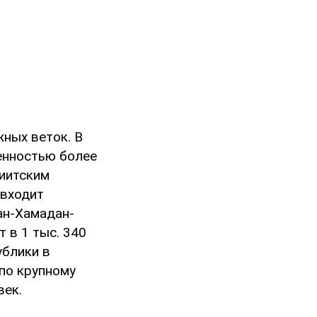
ных веток. В
женностью более
иитским
 входит
ан-Хамадан-
 в 1 тыс. 340
ублики в
 по крупному
век.