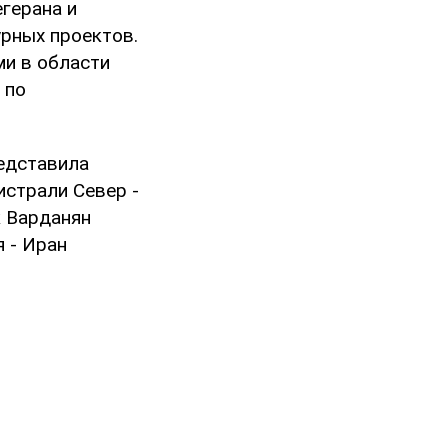
герана и
рных проектов.
ми в области
по
редставила
истрали Север -
к Варданян
 - Иран