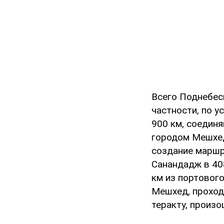
Всего Поднебес
частности, по 
900 км, соедин
городом Мешхед
создание маршр
Санандадж в 40
км из портовог
Мешхед, проход
теракту, произо