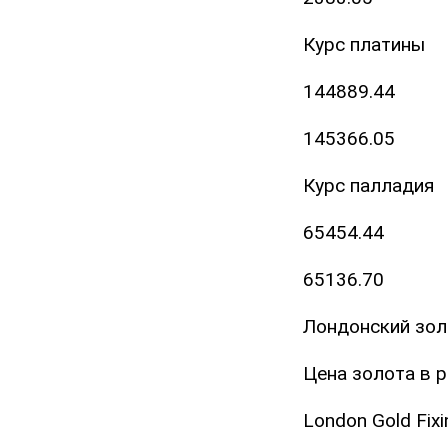
Курс платины
144889.44
145366.05
Курс палладия
65454.44
65136.70
Лондонский золо
Цена золота в 
London Gold Fix