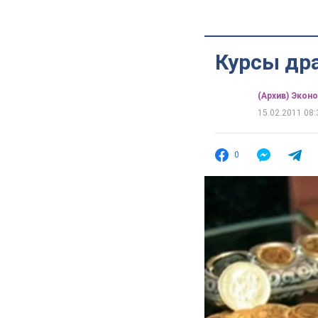
Курсы др
(Архив) Экон
15.02.2011 08:
0