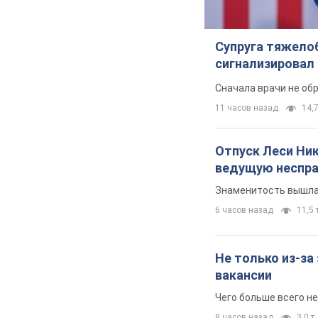
Супруга тяжело
сигнализировал 
Сначала врачи не об
11 часов назад
14,7
Отпуск Леси Ни
ведущую неспра
Знаменитость вышла 
6 часов назад
11,5 т
Не только из-за
вакансии
Чего больше всего не
8 часов назад
3,0 т.