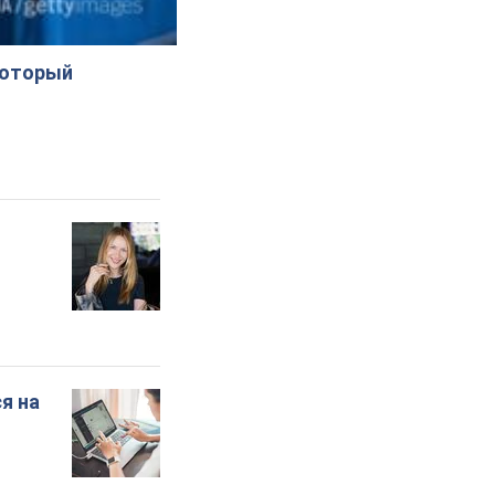
который
я на