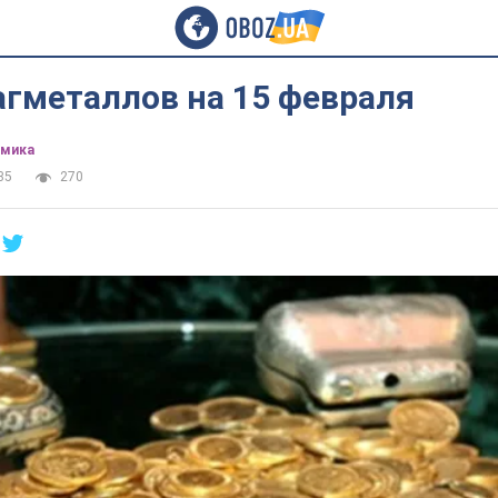
агметаллов на 15 февраля
омика
35
270