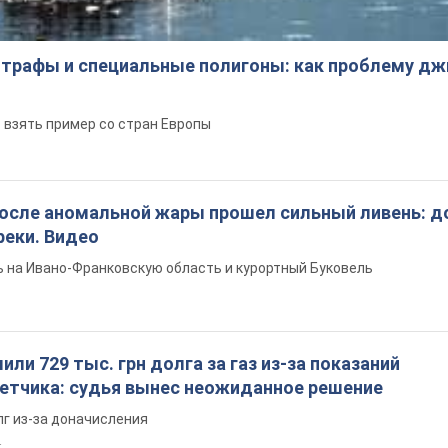
трафы и специальные полигоны: как проблему д
 взять пример со стран Европы
после аномальной жары прошел сильный ливень: д
реки. Видео
 на Ивано-Франковскую область и курортный Буковель
ли 729 тыс. грн долга за газ из-за показаний
четчика: судья вынес неожиданное решение
лг из-за доначисления
.