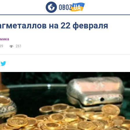
агметаллов на 22 февраля
омика
39
261