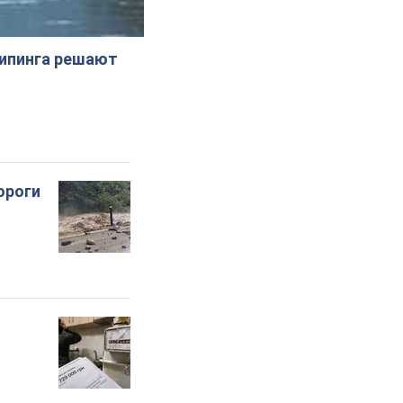
жипинга решают
ороги