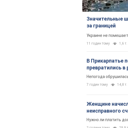
Значительные ш
за границей
Украине не помешает
11 годин тому
1,6 т.
В Прикарпатье 
превратились в 
Непогода обрушилась
7 годин тому
14,8 т.
Женщине начисли
неисправного с
Нужно ли платить до
2 години тому
29,9 т