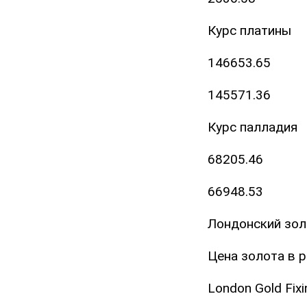
Курс платины
146653.65
145571.36
Курс палладия
68205.46
66948.53
Лондонский золо
Цена золота в 
London Gold Fix