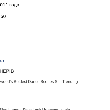
2011 года
.50
а