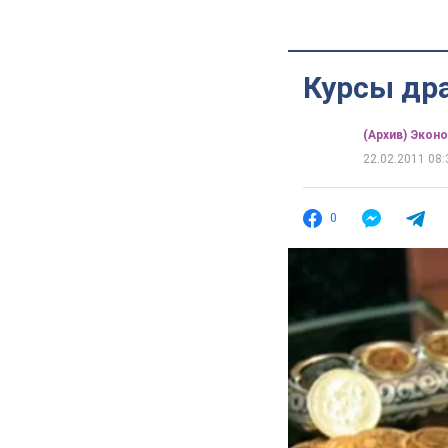
Курсы др
(Архив) Экон
22.02.2011 08:
0