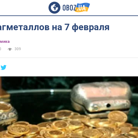
агметаллов на 7 февраля
омика
0
309