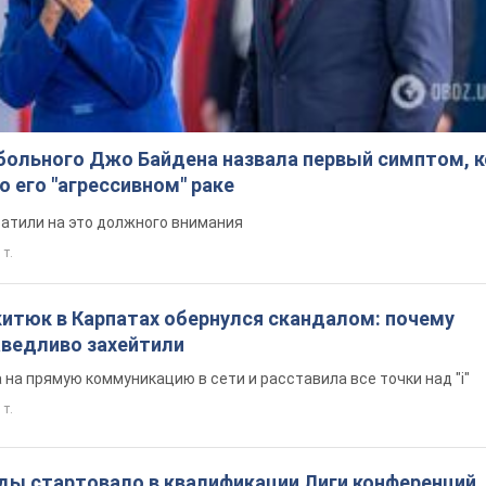
больного Джо Байдена назвала первый симптом, 
о его "агрессивном" раке
ратили на это должного внимания
 т.
китюк в Карпатах обернулся скандалом: почему
ведливо захейтили
на прямую коммуникацию в сети и расставила все точки над "i"
 т.
ды стартовало в квалификации Лиги конференций.