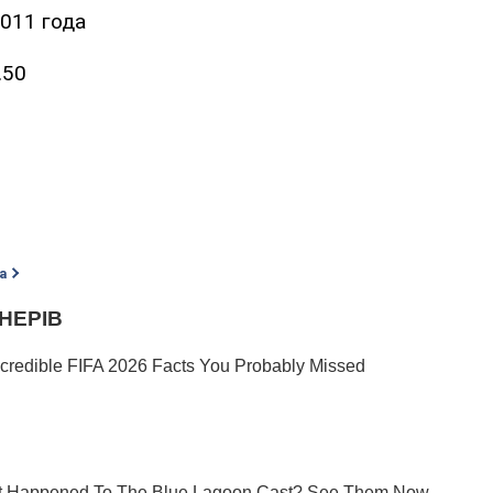
2011 года
.50
а