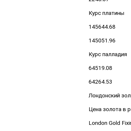
Курс платины
145644.68
145051.96
Курс палладия
64519.08
64264.53
Лондонский золо
Цена золота в 
London Gold Fix