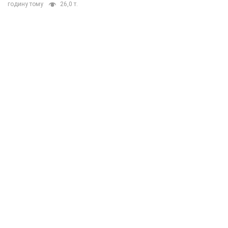
годину тому
26,0 т.