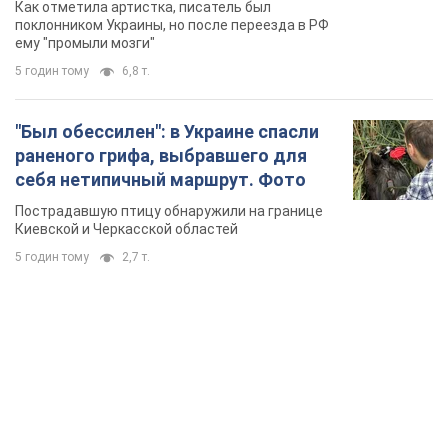
Как отметила артистка, писатель был
геноцида украинцев
поклонником Украины, но после переезда в РФ
ему "промыли мозги"
5 годин тому
6,8 т.
"Был обессилен": в Украине спасли
раненого грифа, выбравшего для
себя нетипичный маршрут. Фото
Пострадавшую птицу обнаружили на границе
Киевской и Черкасской областей
5 годин тому
2,7 т.