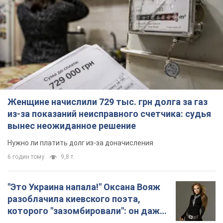
Женщине начислили 729 тыс. грн долга за газ
из-за показаний неисправного счетчика: судья
вынес неожиданное решение
Нужно ли платить долг из-за доначисления
6 годин тому
9,8 т.
"Это Украина напала!" Оксана Вояж
разоблачила киевского поэта,
которого "зазомбировали": он даже
русского не знал, а теперь хочет