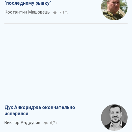
"последнему рывку"
Костянтин Машовець
7,1 т.
Дух Анкориджа окончательно
испарился
Виктор Андрусив
6,7 т.