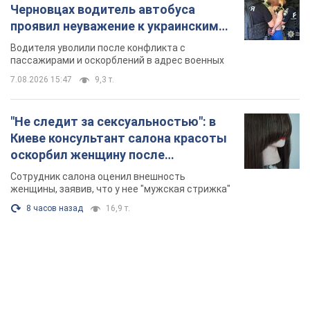
Черновцах водитель автобуса
проявил неуважение к украинским
военным и поплатился за это.
Водителя уволили после конфликта с
Видео
пассажирами и оскорблений в адрес военных
7.08.2026 15:47
9,3 т.
"Не следит за сексуальностью": в
Киеве консультант салона красоты
оскорбил женщину после
химиотерапии, разгорелся скандал.
Сотрудник салона оценил внешность
Фото
женщины, заявив, что у нее "мужская стрижка"
8 часов назад
16,9 т.