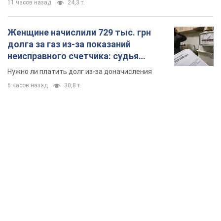
11 часов назад
24,3 т.
Женщине начислили 729 тыс. грн
долга за газ из-за показаний
неисправного счетчика: судья
вынес неожиданное решение
Нужно ли платить долг из-за доначисления
6 часов назад
30,8 т.