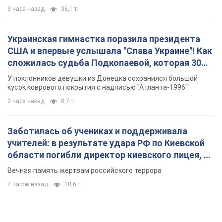
3 часа назад
36,1 т.
Украинская гимнастка поразила президента
США и впервые услышала "Слава Украине"! Как
сложилась судьба Подкопаевой, которая 30
лет назад завоевала "золото" Олимпиады
У поклонников девушки из Донецка сохранился большой
кусок коврового покрытия с надписью "Атланта-1996"
2 часа назад
8,7 т.
Заботилась об учениках и поддерживала
учителей: в результате удара РФ по Киевской
области погибли директор киевского лицея, её
муж и внук
Вечная память жертвам российского террора
7 часов назад
18,6 т.