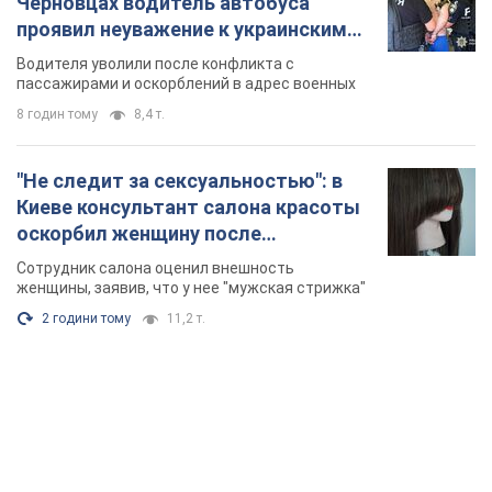
Черновцах водитель автобуса
проявил неуважение к украинским
военным и поплатился за это.
Водителя уволили после конфликта с
Видео
пассажирами и оскорблений в адрес военных
8 годин тому
8,4 т.
"Не следит за сексуальностью": в
Киеве консультант салона красоты
оскорбил женщину после
химиотерапии, разгорелся скандал.
Сотрудник салона оценил внешность
Фото
женщины, заявив, что у нее "мужская стрижка"
2 години тому
11,2 т.