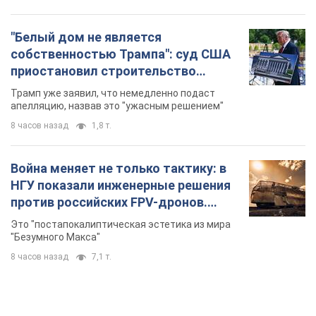
"Белый дом не является
собственностью Трампа": суд США
приостановил строительство
бального зала стоимостью 400 млн
Трамп уже заявил, что немедленно подаст
долларов
апелляцию, назвав это "ужасным решением"
8 часов назад
1,8 т.
Война меняет не только тактику: в
НГУ показали инженерные решения
против российских FPV-дронов.
Фото
Это "постапокалиптическая эстетика из мира
"Безумного Макса"
8 часов назад
7,1 т.