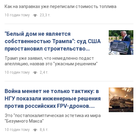
Как на заправках уже переписали стоимость топлива
10 годин тому
23,3 т.
"Белый дом не является
собственностью Трампа": суд США
приостановил строительство
бального зала стоимостью 400 млн
Трамп уже заявил, что немедленно подаст
долларов
апелляцию, назвав это "ужасным решением"
10 годин тому
2,4 т.
Война меняет не только тактику: в
НГУ показали инженерные решения
против российских FPV-дронов.
Фото
Это "постапокалиптическая эстетика из мира
"Безумного Макса"
10 годин тому
8,6 т.