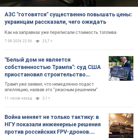
АЗС "готовятся" существенно повышать цены:
украинцам рассказали, чего ожидать
Как на заправках уже переписали стоимость топлива
7.08.2026 22:56
23,7 т.
"Белый дом не является
собственностью Трампа": суд США
приостановил строительство
бального зала стоимостью 400 млн
Трамп уже заявил, что немедленно подаст
долларов
апелляцию, назвав это "ужасным решением"
11 часов назад
3,1 т.
Война меняет не только тактику: в
НГУ показали инженерные решения
против российских FPV-дронов.