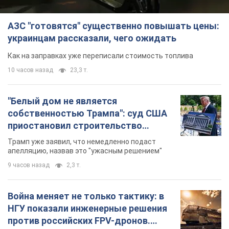
АЗС "готовятся" существенно повышать цены:
украинцам рассказали, чего ожидать
Как на заправках уже переписали стоимость топлива
10 часов назад
23,3 т.
"Белый дом не является
собственностью Трампа": суд США
приостановил строительство
бального зала стоимостью 400 млн
Трамп уже заявил, что немедленно подаст
долларов
апелляцию, назвав это "ужасным решением"
9 часов назад
2,3 т.
Война меняет не только тактику: в
НГУ показали инженерные решения
против российских FPV-дронов.