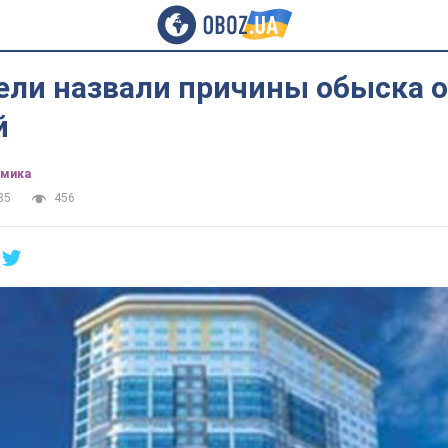
ели назвали причины обыска 
й
омика
35
456