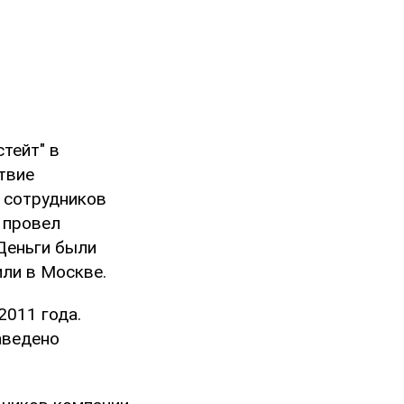
тейт" в
твие
а сотрудников
 провел
Деньги были
мли в Москве.
2011 года.
аведено