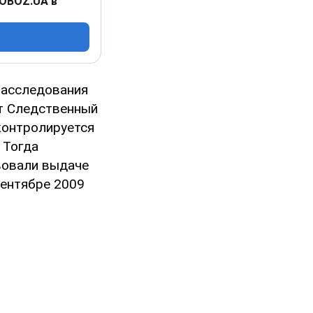
 OBOZ.UA в
расследования
т Следственный
контролируется
 Тогда
вовали выдаче
сентябре 2009