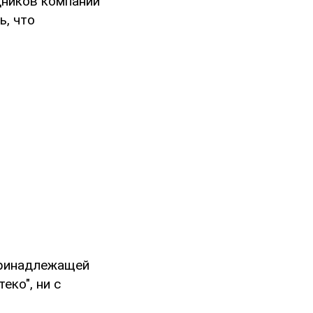
удников компании
ь, что
принадлежащей
еко", ни с