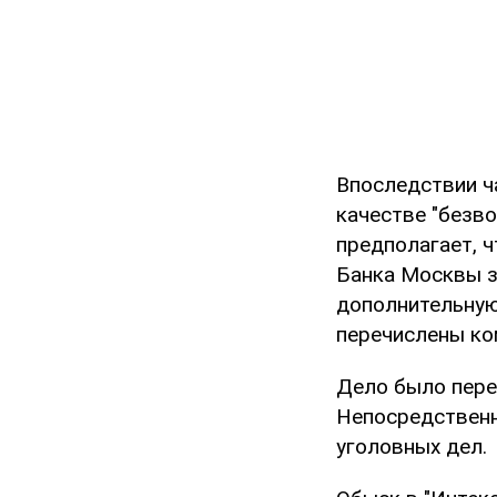
Впоследствии ч
качестве "безв
предполагает, 
Банка Москвы з
дополнительную
перечислены ком
Дело было пере
Непосредственн
уголовных дел.