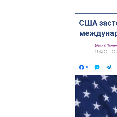
США заст
междунар
(Архив) Экон
18.02.2011 09:
0