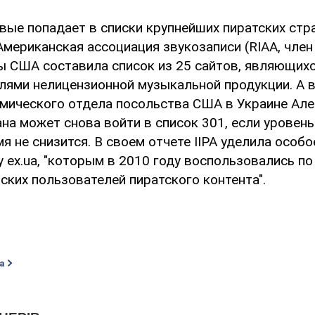
вые попадает в списки крупнейших пиратских стра
мериканская ассоциация звукозаписи (RIAA, член 
ы США составила список из 25 сайтов, являющих
лями нелицензионной музыкальной продукции. А в
мического отдела посольства США в Украине Але
ана может снова войти в список 301, если уровень
 не снизится. В своем отчете IIPA уделила особ
 ex.ua, "которым в 2010 году воспользовались п
ских пользователей пиратского контента".
а