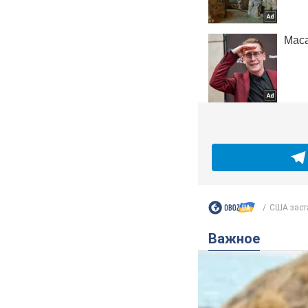
США заста
Важное