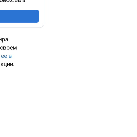
 OBOZ.UA в
ира.
 своем
ее в
кции.