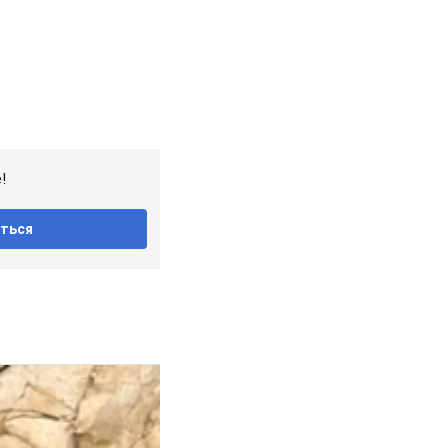
!
ться