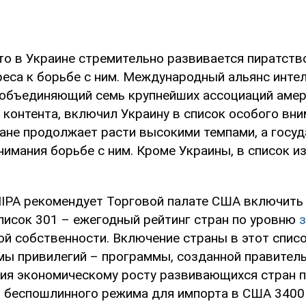
что в Украине стремительно развивается пиратство
реса к борьбе с ним. Международный альянс инте
 объединяющий семь крупнейших ассоциаций амер
контента, включил Украину в список особого вним
ране продолжает расти высокими темпами, а госу
имания борьбе с ним. Кроме Украины, в список из
 IIPA рекомендует Торговой палате США включить 
писок 301 – ежегодный рейтинг стран по уровню
ой собственности. Включение страны в этот спис
мы привилегий – программы, созданной правител
ия экономическому росту развивающихся стран 
 беспошлинного режима для импорта в США 3400