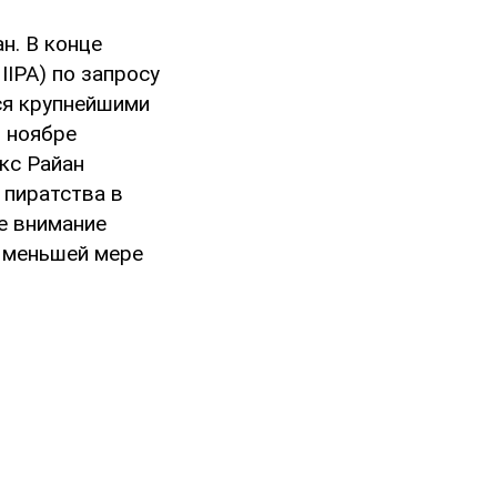
н. В конце
IIPA) по запросу
ся крупнейшими
 ноябре
кс Райан
 пиратства в
ое внимание
о меньшей мере