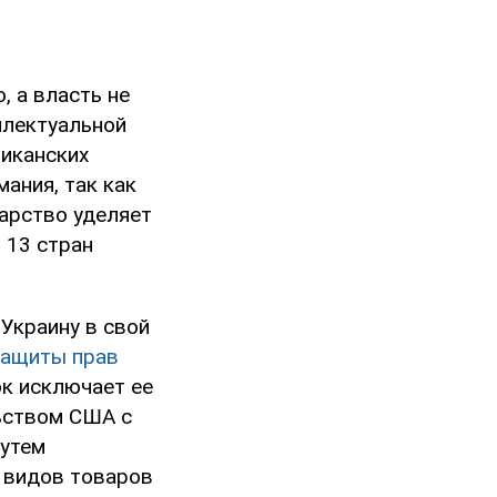
, а власть не
ллектуальной
иканских
ания, так как
дарство уделяет
 13 стран
Украину в свой
защиты прав
ок исключает ее
ьством США с
путем
 видов товаров