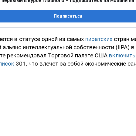
 первыми в курсе главного – подпишитесь на Новини на
Подписаться
яется в статусе одной из самых
пиратских
стран м
альянс интеллектуальной собственности (IIPA) в
те рекомендовал Торговой палате США
включить 
список
301, что влечет за собой экономические сан