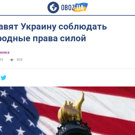
авят Украину соблюдать
одные права силой
омика
39
408