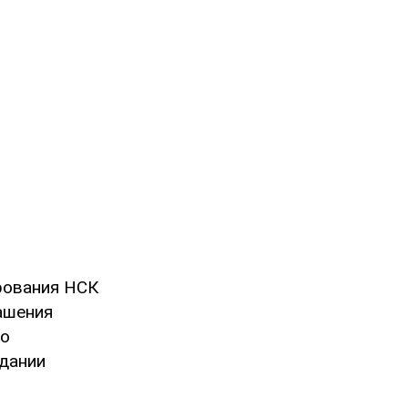
рования НСК
ашения
по
едании