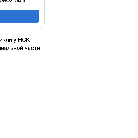
 OBOZ.UA в
икли у НСК
инальной части