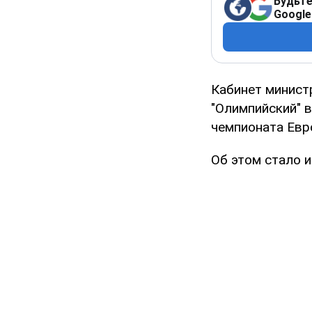
Будьте
Google
Кабинет минист
"Олимпийский" в
чемпионата Евр
Об этом стало 