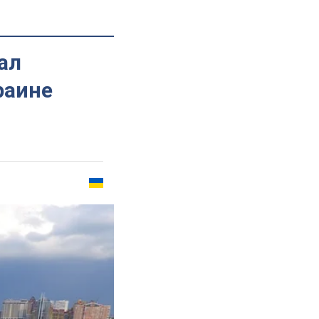
ал
раине