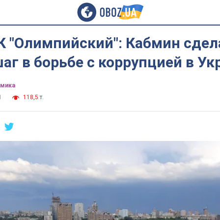
К "Олимпийский": Кабмин сдел
г в борьбе с коррупцией в Ук
омика
1
118,5 т.