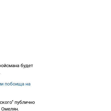
ройсмана будет
.
ии побоища на
ского" публично
 Омелян.