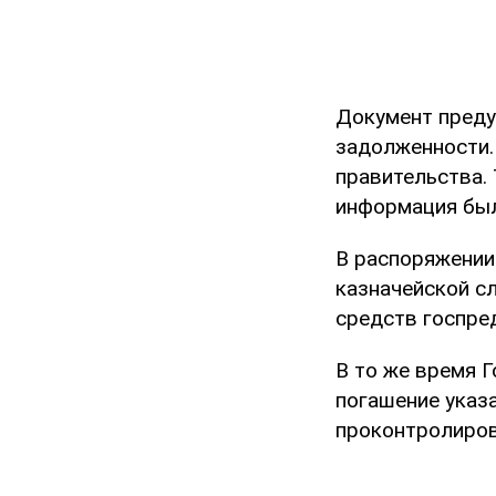
Документ преду
задолженности.
правительства. 
информация был
В распоряжении
казначейской с
средств госпре
В то же время 
погашение указ
проконтролиров