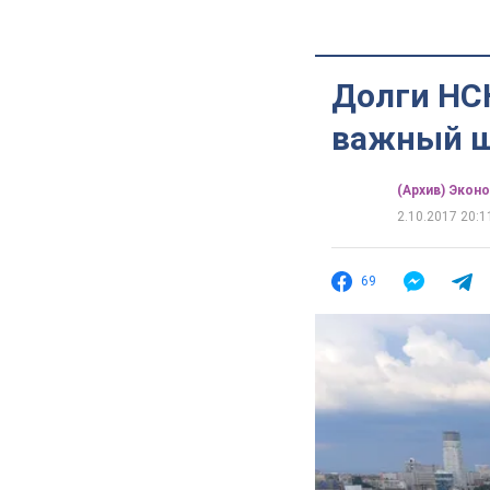
Долги НС
важный ша
(Архив) Экон
2.10.2017 20:1
69