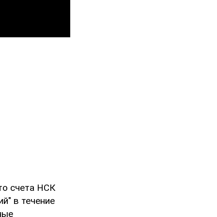
то счета НСК
ий" в течение
ные