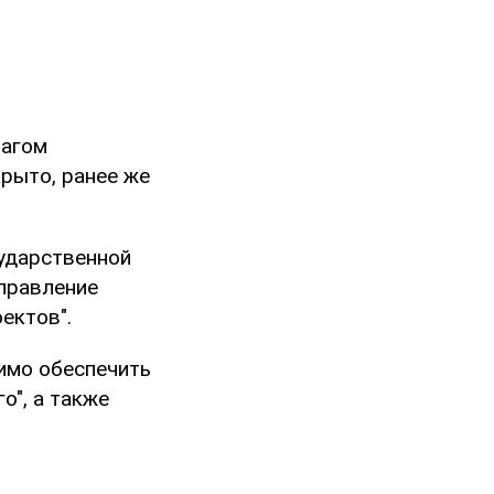
шагом
крыто, ранее же
сударственной
аправление
ектов".
имо обеспечить
о", а также