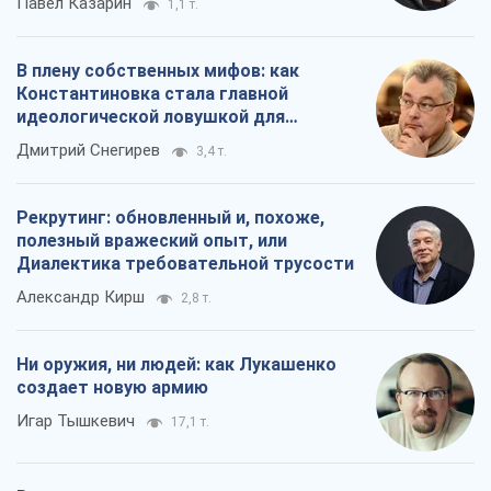
Павел Казарин
1,1 т.
В плену собственных мифов: как
Константиновка стала главной
идеологической ловушкой для
российских оккупантов
Дмитрий Снегирев
3,4 т.
Рекрутинг: обновленный и, похоже,
полезный вражеский опыт, или
Диалектика требовательной трусости
Александр Кирш
2,8 т.
Ни оружия, ни людей: как Лукашенко
создает новую армию
Игар Тышкевич
17,1 т.