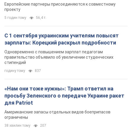
Видео
Европейские партнеры присоединяются к совместному
проекту
5 годин тому
56,4 т.
С 1 сентября украинским учителям повысят
зарплаты: Корецкий раскрыл подробности
Одновременно с повышением зарплат педагогам
правительство объявило об увеличении студенческих
стипендий
годину тому
837
«Нам они тоже нужны»: Трамп ответил на
просьбу Зеленского о передаче Украине ракет
для Patriot
Американские запасы отдельных видов боеприпасов
ограничены
38 хвилин тому
207