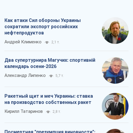
Как атаки Сил обороны Украины
сократили экспорт российских
нефтепродуктов
Андрей Клименко
2,1 т.
Два супертурнира Магучих: спортивній
календарь осени-2026
Александр Липенко
5,7 т.
Ракетный щит и меч Украины: ставка
на производство собственных ракет
Кирилл Татаринов
2,8 т.
Посмертная "презумпция виновности":