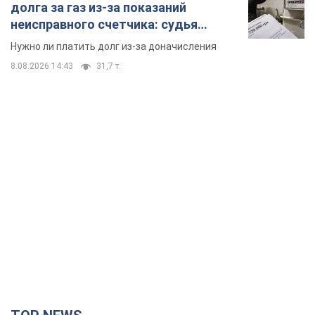
долга за газ из-за показаний
неисправного счетчика: судья
вынес неожиданное решение
Нужно ли платить долг из-за доначисления
8.08.2026 14:43
31,7 т.