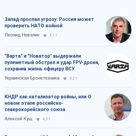
Запад проспал угрозу: Россия может
проверить НАТО войной
Леонид Невзлин
5,1 т.
"Варта" и "Новатор" выдержали
пулеметный обстрел и удар FPV-дрона,
сохранив жизнь офицеру ВСУ
Украинская Бронетехника
4,2 т.
КНДР как катализатор войны, или О
новом этапе российско-
северокорейского союза
Алексей Кущ
4,3 т.