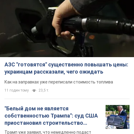
АЗС "готовятся" существенно повышать цены:
украинцам рассказали, чего ожидать
Как на заправках уже переписали стоимость топлива
11 годин тому
23,5 т.
"Белый дом не является
собственностью Трампа": суд США
приостановил строительство
бального зала стоимостью 400 млн
Трамп уже заявил, что немедленно подаст