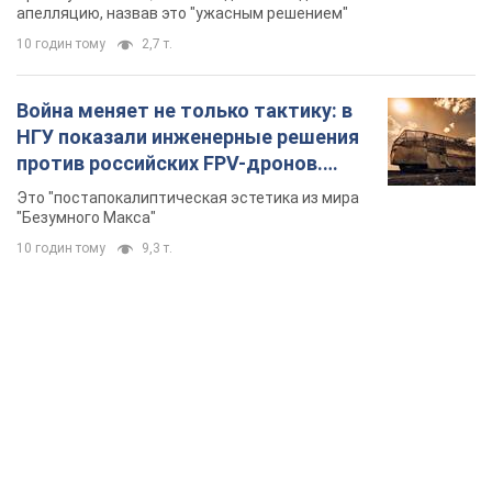
долларов
апелляцию, назвав это "ужасным решением"
10 годин тому
2,7 т.
Война меняет не только тактику: в
НГУ показали инженерные решения
против российских FPV-дронов.
Фото
Это "постапокалиптическая эстетика из мира
"Безумного Макса"
10 годин тому
9,3 т.