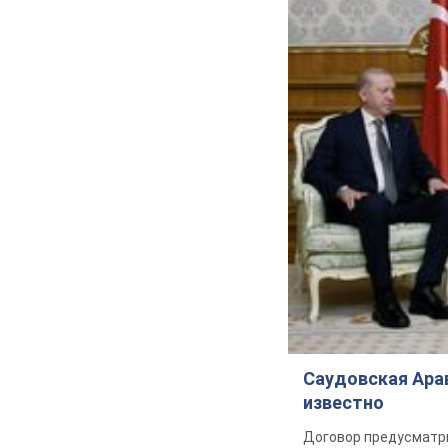
Саудовская Арав
известно
Договор предусматри