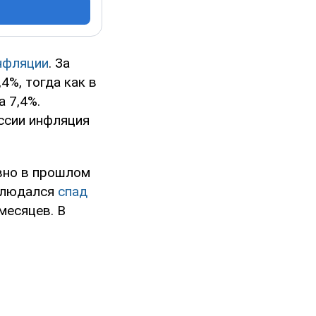
нфляции
. За
4%, тогда как в
 7,4%.
ссии инфляция
вно в прошлом
аблюдался
спад
месяцев. В