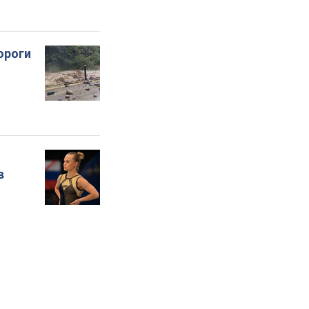
ороги
в