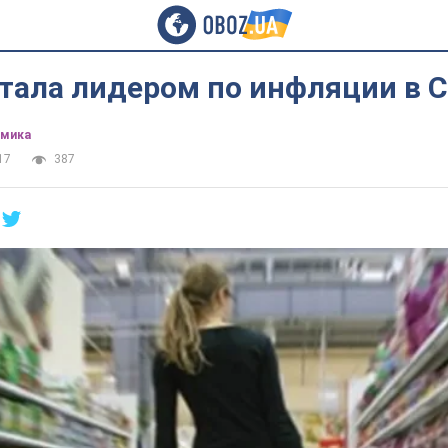
стала лидером по инфляции в 
омика
17
387