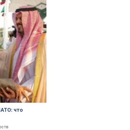
НАТО: что
рств