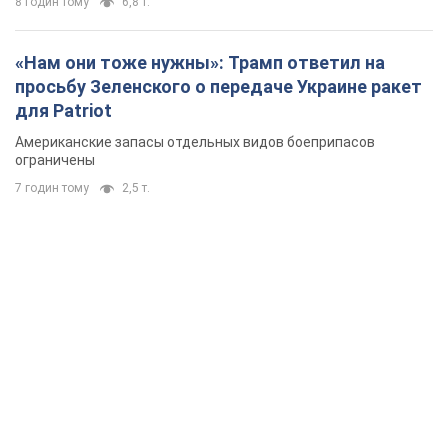
8 годин тому
6,8 т.
«Нам они тоже нужны»: Трамп ответил на
просьбу Зеленского о передаче Украине ракет
для Patriot
Американские запасы отдельных видов боеприпасов
ограничены
7 годин тому
2,5 т.