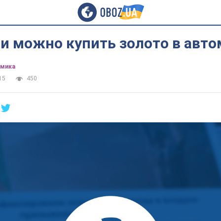
и можно купить золото в авто
омика
15
450