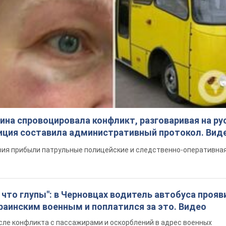
на спровоцировала конфликт, разговаривая на ру
иция составила административный протокол. Вид
ия прибыли патрульные полицейские и следственно-оперативная
что глупы": в Черновцах водитель автобуса прояв
раинским военным и поплатился за это. Видео
сле конфликта с пассажирами и оскорблений в адрес военных