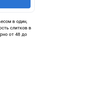
есом в один,
ость слитков в
рно от 48 до