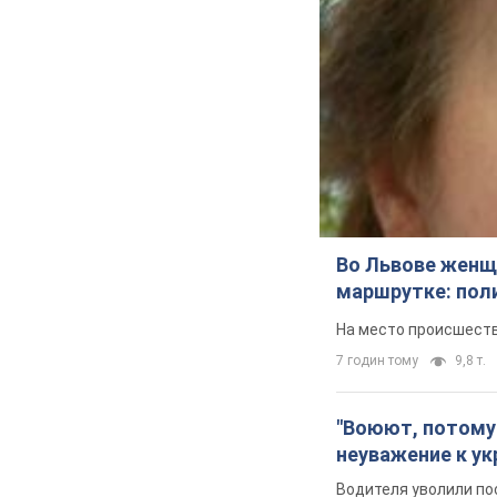
Во Львове женщи
маршрутке: пол
На место происшеств
7 годин тому
9,8 т.
"Воюют, потому 
неуважение к ук
Водителя уволили по