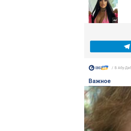
В Абу-Даб
Важное