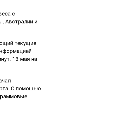
веса с
ы, Австралии и
ающий текущие
 информацией
нут. 13 мая на
ачал
рта. С помощью
-граммовые