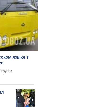
сском языке в
ео
 группа
ил