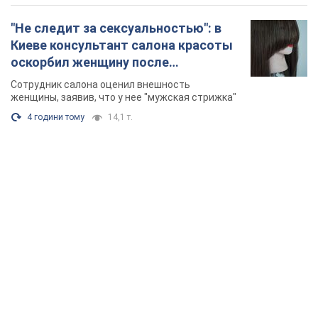
"Не следит за сексуальностью": в
Киеве консультант салона красоты
оскорбил женщину после
химиотерапии, разгорелся скандал.
Сотрудник салона оценил внешность
Фото
женщины, заявив, что у нее "мужская стрижка"
4 години тому
14,1 т.