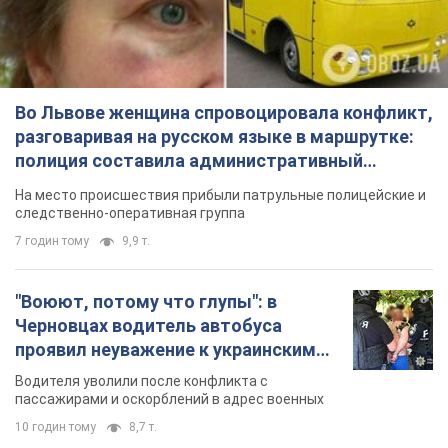
Во Львове женщина спровоцировала конфликт,
разговаривая на русском языке в маршрутке:
полиция составила административный
протокол. Видео
На место происшествия прибыли патрульные полицейские и
следственно-оперативная группа
7 годин тому
9,9 т.
"Воюют, потому что глупы": в
Черновцах водитель автобуса
проявил неуважение к украинским
военным и поплатился за это.
Водителя уволили после конфликта с
Видео
пассажирами и оскорблений в адрес военных
10 годин тому
8,7 т.