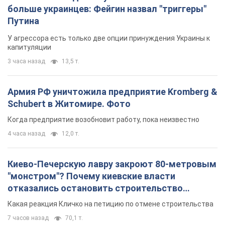
больше украинцев: Фейгин назвал "триггеры"
Путина
У агрессора есть только две опции принуждения Украины к
капитуляции
3 часа назад
13,5 т.
Армия РФ уничтожила предприятие Kromberg &
Schubert в Житомире. Фото
Когда предприятие возобновит работу, пока неизвестно
4 часа назад
12,0 т.
Киево-Печерскую лавру закроют 80-метровым
"монстром"? Почему киевские власти
отказались остановить строительство
небоскреба "московского верующего"
Какая реакция Кличко на петицию по отмене строительства
7 часов назад
70,1 т.