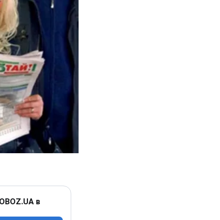
 OBOZ.UA в