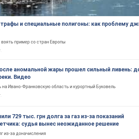
трафы и специальные полигоны: как проблему д
 взять пример со стран Европы
т.
после аномальной жары прошел сильный ливень: д
реки. Видео
 на Ивано-Франковскую область и курортный Буковель
.
ли 729 тыс. грн долга за газ из-за показаний
четчика: судья вынес неожиданное решение
лг из-за доначисления