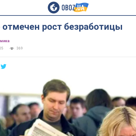
е отмечен рост безработицы
омика
05
369