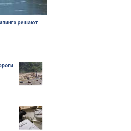
жипинга решают
ороги