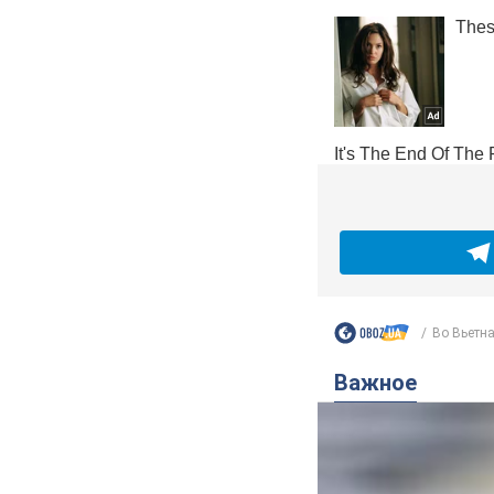
Во Вьетнам
Важное