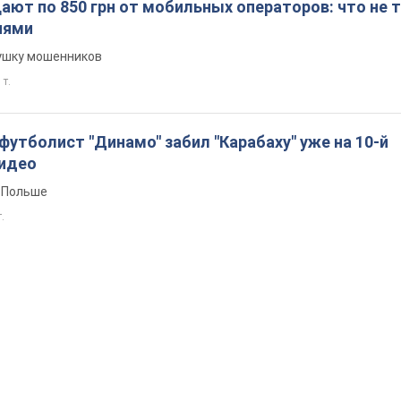
ют по 850 грн от мобильных операторов: что не т
иями
вушку мошенников
 т.
утболист "Динамо" забил "Карабаху" уже на 10-й
Видео
 Польше
т.