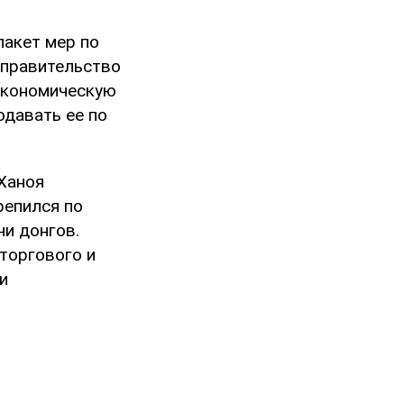
пакет мер по
 правительство
экономическую
одавать ее по
Ханоя
репился по
чи донгов.
торгового и
и