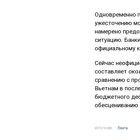
Одновременно п
ужесточению мо
намерено предо
ситуацию. Банки
официальному к
Сейчас неофици
составляет окол
сравнению с про
Вьетнам в посл
бюджетного деф
обесцениванию 
Лента
ИСТОЧНИК: