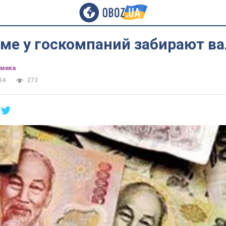
аме у госкомпаний забирают в
омика
34
273