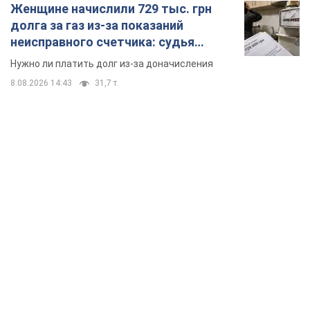
Женщине начислили 729 тыс. грн
долга за газ из-за показаний
неисправного счетчика: судья
вынес неожиданное решение
Нужно ли платить долг из-за доначисления
8.08.2026 14:43
31,7 т.