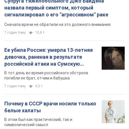
Супруга тяжелобольного Джо Байдена
назвала первый симптом, который
сигнализировал о его "агрессивном" раке
Сначала врачи не обратили на это должного внимания
7 годин тому
10,8 т.
Ее убила Россия: умерла 13-летняя
девочка, раненая в результате
российской атаки на Сумскую
область. Фото
В тот день во время российского обстрела
погибли ее брат, отчим и бабушка
7 годин тому
9,2 т.
Почему в СССР врачи носили только
белые халаты
В этом был как практический, так и
символический смысл