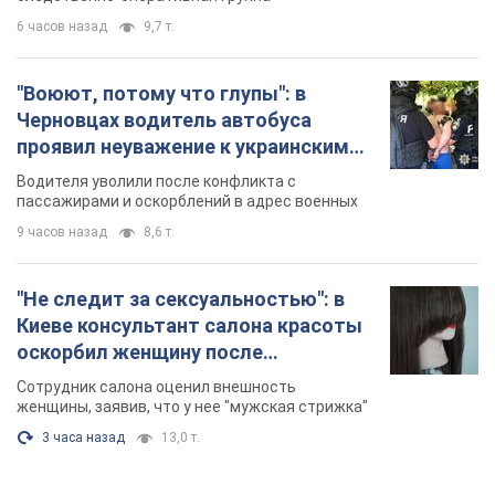
6 часов назад
9,7 т.
"Воюют, потому что глупы": в
Черновцах водитель автобуса
проявил неуважение к украинским
военным и поплатился за это.
Водителя уволили после конфликта с
Видео
пассажирами и оскорблений в адрес военных
9 часов назад
8,6 т.
"Не следит за сексуальностью": в
Киеве консультант салона красоты
оскорбил женщину после
химиотерапии, разгорелся скандал.
Сотрудник салона оценил внешность
Фото
женщины, заявив, что у нее "мужская стрижка"
3 часа назад
13,0 т.