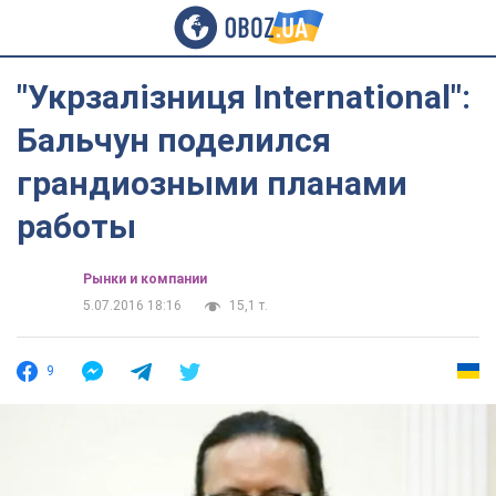
"Укрзалізниця Іnternational":
Бальчун поделился
грандиозными планами
работы
Рынки и компании
5.07.2016 18:16
15,1 т.
9