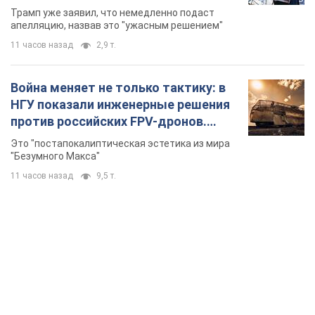
бального зала стоимостью 400 млн
Трамп уже заявил, что немедленно подаст
долларов
апелляцию, назвав это "ужасным решением"
11 часов назад
2,9 т.
Война меняет не только тактику: в
НГУ показали инженерные решения
против российских FPV-дронов.
Фото
Это "постапокалиптическая эстетика из мира
"Безумного Макса"
11 часов назад
9,5 т.