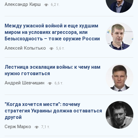
Александр Кирш
6,2 т.
Между ужасной войной и еще худшим
миром на условиях агрессора, или
Безысходность – тоже оружие России
Алексей Копытько
5,6 т.
Лестница эскалации войны: к чему нам
нужно готовиться
Андрей Шевчишин
6,6 т.
"Когда хочется мести": почему
стратегия Украины должна оставаться
другой
Серж Марко
7,1 т.