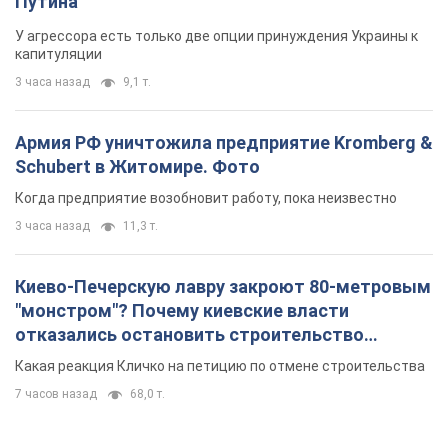
Путина
У агрессора есть только две опции принуждения Украины к
капитуляции
3 часа назад
9,1 т.
Армия РФ уничтожила предприятие Kromberg &
Schubert в Житомире. Фото
Когда предприятие возобновит работу, пока неизвестно
3 часа назад
11,3 т.
Киево-Печерскую лавру закроют 80-метровым
"монстром"? Почему киевские власти
отказались остановить строительство
небоскреба "московского верующего"
Какая реакция Кличко на петицию по отмене строительства
7 часов назад
68,0 т.