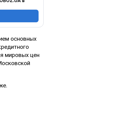
 OBOZ.UA в
нием основных
кредитного
ия мировых цен
 Московской
же.