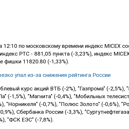
а 12:10 по московскому времени индекс МICEX со
 индекс РТС - 881,05 пункта (-3,23%), индекс MICE
ые фишки 11820.80 (-1,33%).
резко упал из-за снижения рейтинга России
ублевый курс акций ВТБ (-2%), "Газпрома" (-2,5%), 
а" (-1,5%), "Магнита" (-0,4%), "Мобильных телесист
, "Норникеля" (-0,7%), "Полюс Золото" (-0,6%), "Ро
0,9%), Сбербанка России (-3,3%), "Сургутнефтегаза"
%), "ФСК ЕЭС" (-7,8%).