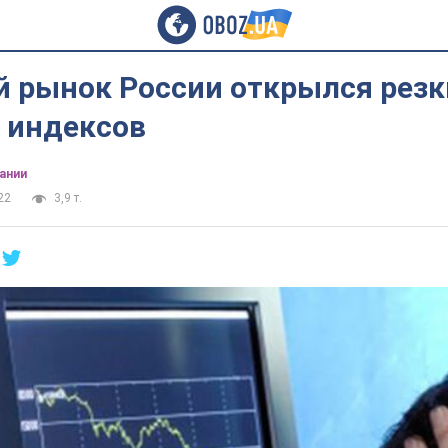
 рынок России открылся рез
 индексов
ании
22
3,9 т.