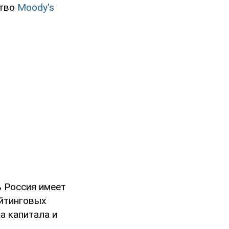
ство
Moody's
ь Россия имеет
ейтинговых
а капитала и