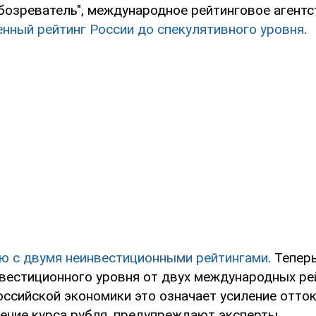
бозреватель", международное рейтинговое агент
енный рейтинг России до спекулятивного уровня
.
ю с двумя неинвестиционными рейтингами
. Тепер
нвестиционного уровня от двух международных р
оссийской экономики это означает усиление отток
ение курса рубля, предупреждают эксперты.