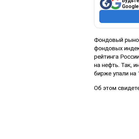
Будьте
Google
Фондовый рынок
фондовых индек
рейтинга Росси
на нефть. Так,
бирже упали на 
Об этом свидет