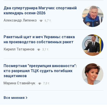
Два супертурнира Магучих: спортивній
календарь осени-2026
Александр Липенко
6,7 т.
Ракетный щит и меч Украины: ставка
на производство собственных ракет
Кирилл Татаринов
3,1 т.
Посмертная "презумпция виновности":
кто разрешил ТЦК судить погибших
защитников
Марина Ставнійчук
7,0 т.
Все мнения