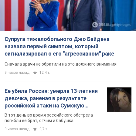
Сначала врачи не обратили на это должного внимания
9 часов назад
12,4 т.
Ее убила Россия: умерла 13-летняя
девочка, раненая в результате
российской атаки на Сумскую
область. Фото
В тот день во время российского обстрела
погибли ее брат, отчим и бабушка
9 часов назад
9,7 т.
Почему в СССР врачи носили только
белые халаты
В этом был как практический, так и
символический смысл
8 часов назад
4,3 т.