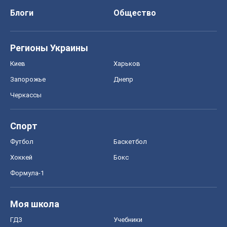
Спорт
Футбол
Баскетбол
Хоккей
Бокс
Формула-1
Моя школа
ГДЗ
Учебники
Онлайн уроки
ДПА
ЗНО
НМТ
СНГ решебники
Авто
Тест Драйв
Электромобили