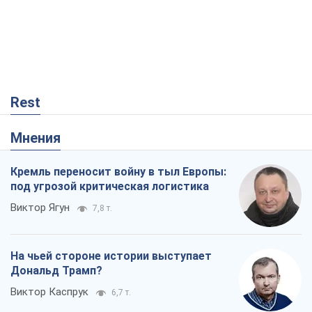
Кремль переносит войну в тыл Европы:
под угрозой критическая логистика
Виктор Ягун
7,8 т.
На чьей стороне истории выступает
Дональд Трамп?
Виктор Каспрук
6,7 т.
В Киеве вырубили более 300 крупных
деревьев ради теплотрассы и вопреки
Генплану
Владислав Самойленко
576