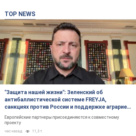
"Защита нашей жизни": Зеленский об
антибаллистической системе FREYJA,
санкциях против России и поддержке аграриев.
Видео
Европейские партнеры присоединяются к совместному
проекту
час назад
11,3 т.
"Балистика убивает людей": Сикорский призвал
обсудить перехват вражеских ракет над
Украиной
Глава МИД Польши призвал сбивать российские ракеты над
Украиной
2 часа назад
3,0 т.