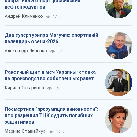
Ракетный щит и меч Украины: ставка
на производство собственных ракет
Кирилл Татаринов
1,9 т.
Посмертная "презумпция виновности":
кто разрешил ТЦК судить погибших
защитников
Марина Ставнійчук
4,6 т.
Все мнения
О компании
Команда