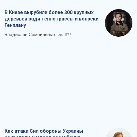
Как атаки Сил обороны Украины
сократили экспорт российских
нефтепродуктов
Андрей Клименко
1,1 т.
Два супертурнира Магучих: спортивній
календарь осени-2026
Александр Липенко
1,2 т.