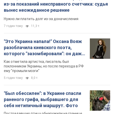
из-за показаний неисправного счетчика: судья
вынес неожиданное решение
Нужно ли платить долг из-за доначисления
7 годин тому
11,3 т.
"Это Украина напала!" Оксана Вояж
разоблачила киевского поэта,
которого "зазомбировали": он даже
русского не знал, а теперь хочет
Как отметила артистка, писатель был
геноцида украинцев
поклонником Украины, но после переезда в РФ
ему "промыли мозги"
5 годин тому
8,0 т.
"Был обессилен": в Украине спасли
раненого грифа, выбравшего для
себя нетипичный маршрут. Фото
Пострадавшую птицу обнаружили на границе