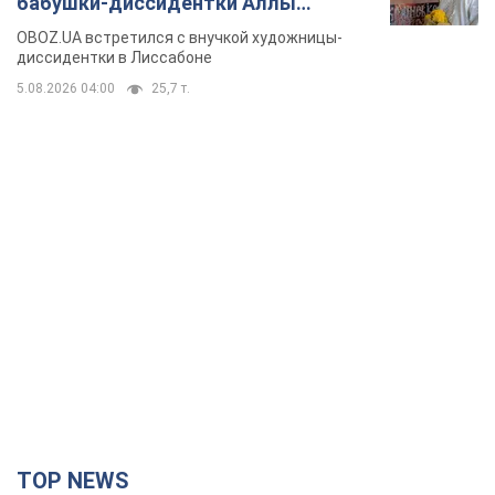
бабушки-диссидентки Аллы
Горской, критике сына Стуса и
OBOZ.UA встретился с внучкой художницы-
бегстве в Португалию с пятью
диссидентки в Лиссабоне
детьми
5.08.2026 04:00
25,7 т.
TOP NEWS