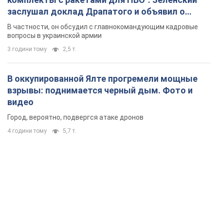
заслушал доклад Драпатого и объявил о
новых мерах
В частности, он обсудил с главнокомандующим кадровые
вопросы в украинской армии
3 години тому
2,5 т.
В оккупированной Ялте прогремели мощные
взрывы: поднимается черный дым. Фото и
видео
Город, вероятно, подвергся атаке дронов
4 години тому
5,7 т.