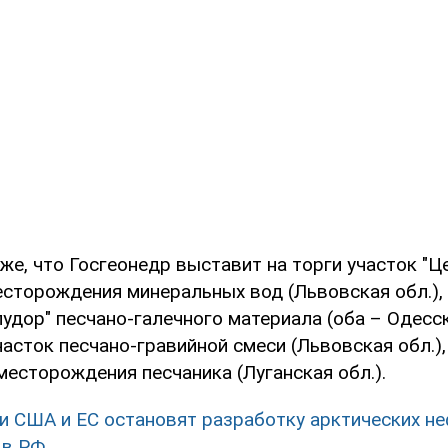
же, что Госгеонедр выставит на торги участок "Ц
сторождения минеральных вод (Львовская обл.), 
лудор" песчано-галечного материала (оба – Одесск
асток песчано-гравийной смеси (Львовская обл.)
есторождения песчаника (Луганская обл.).
и США и ЕС остановят разработку арктических н
 в РФ