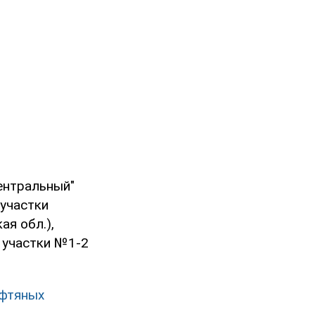
ентральный"
участки
ая обл.),
, участки №1-2
ефтяных