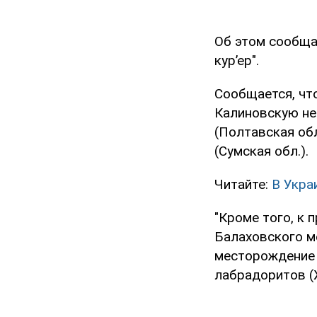
Об этом сообщ
кур’ер".
Сообщается, чт
Калиновскую не
(Полтавская об
(Сумская обл.).
Читайте:
В Укра
"Кроме того, к
Балаховского м
месторождение 
лабрадоритов (Ж