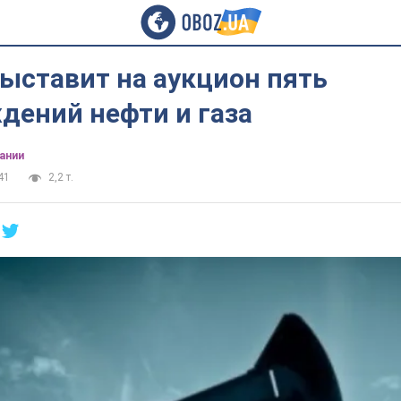
ыставит на аукцион пять
дений нефти и газа
ании
41
2,2 т.