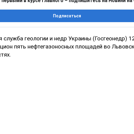
 первыми в курсе главного – подпишитесь на Новини на
Подписаться
 служба геологии и недр Украины (Госгеонедр) 1
кцион пять нефтегазоносных площадей во Львовс
тях.