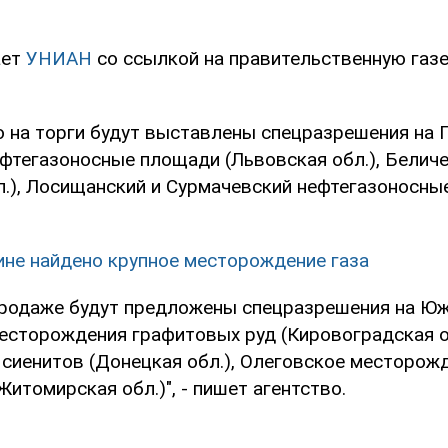
ает
УНИАН
со ссылкой на правительственную газ
о на торги будут выставлены спецразрешения на 
фтегазоносные площади (Львовская обл.), Бели
л.), Лосищанский и Сурмачевский нефтегазоносны
ине найдено крупное месторождение газа
 продаже будут предложены спецразрешения на Ю
есторождения графитовых руд (Кировоградская о
сиенитов (Донецкая обл.), Олеговское месторож
итомирская обл.)", - пишет агентство.