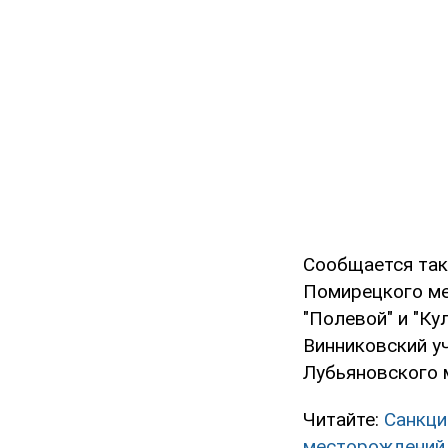
Сообщается так
Помирецкого ме
"Полевой" и "Ку
Винниковский уч
Лубьяновского м
Читайте:
Санкци
месторождений