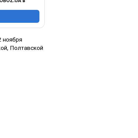
 OBOZ.UA в
2 ноября
кой, Полтавской