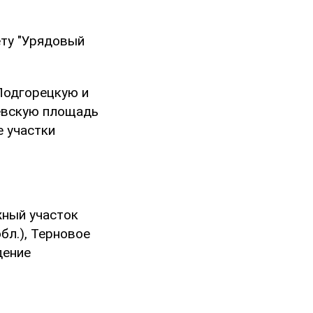
ету "Урядовый
Подгорецкую и
чевскую площадь
е участки
жный участок
бл.), Терновое
дение