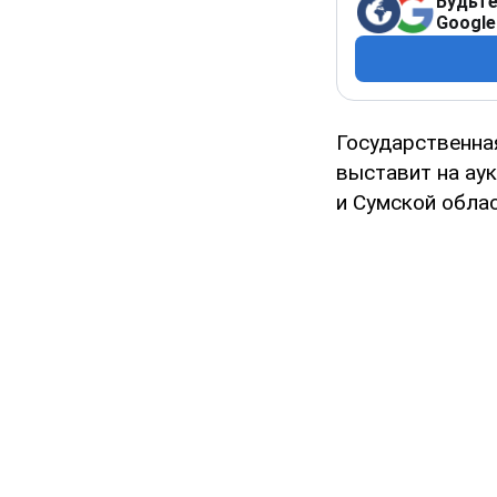
Будьте
Google
Государственная
выставит на ау
и Сумской облас